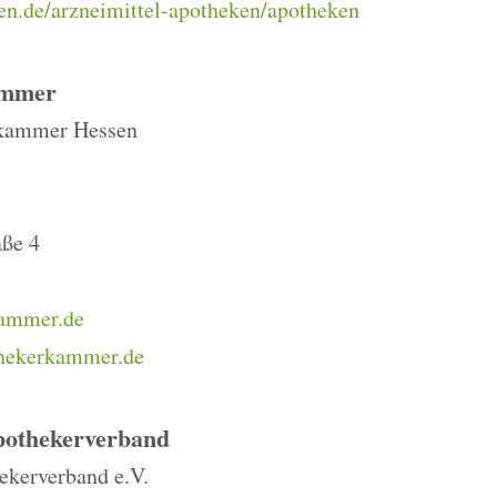
sen.de/arzneimittel-apotheken/apotheken
ammer
kammer Hessen
aße 4
ammer.de
thekerkammer.de
pothekerverband
ekerverband e.V.