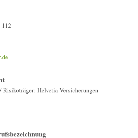
. 112
v.de
ht
 / Risikoträger: Helvetia Versicherungen
rufsbezeichnung