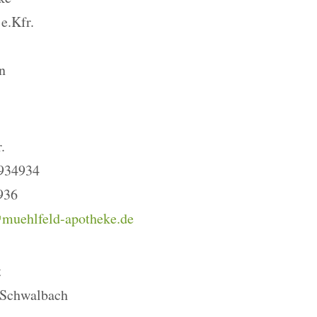
e.Kfr.
n
.
 934934
936
muehlfeld-apotheke.de
t
 Schwalbach