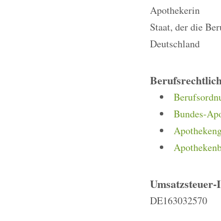
Apothekerin
Staat, der die Be
Deutschland
Berufsrechtlic
Berufsordn
Bundes-Ap
Apothekeng
Apothekenb
Umsatzsteuer-
DE163032570