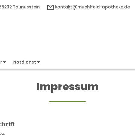
, 65232 Taunusstein
kontakt@muehlfeld-apotheke.de
er
Notdienst
Impressum
hrift
ke